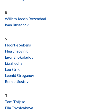
R
Willem Jacob Rozendaal
Ivan Rusachek
S
Floortje Sebens
Hua Shaoying
Egor Shokoladov
Liu Shuohai
Lou Strik
Leonid Stroganov
Roman Sustov
T
Tom Thijsse
Ella Tsyplyakova