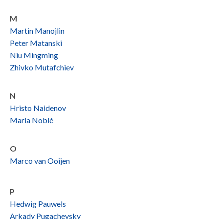
M
Martin Manojlin
Peter Matanski
Niu Mingming
Zhivko Mutafchiev
N
Hristo Naidenov
Maria Noblé
O
Marco van Ooijen
P
Hedwig Pauwels
Arkady Pugachevsky