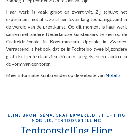
zondag 1 september 2024 te zien zal zijn.
Haar werk is vaak groot en zwart-wit. Zij schuwt het
experiment niet al is ze al een leven lang toonaangevend in
de wereld van de prentkunst. Op dit moment is haar werk
samen met andere Nederlandse kunstenaars te zien op de
Grafiektriënnale in Konstmuseum Uppsala in Zweden.
Verrassend is het ook dat ze in Fochteloo twee bijzondere
grafiekobjecten laat zien: één met spiegels en een andere in
de vorm van een toren.
Meer informatie kunt u vinden op de website van
Nobilis
,
,
ELINE BRONTSEMA
GRAFIEKWERELD
STICHTING
,
NOBILIS
TENTOONSTELLING
Tentoonstelling Eline