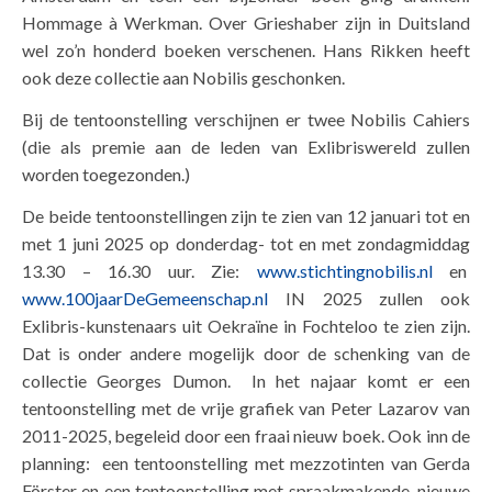
Hommage à Werkman. Over Grieshaber zijn in Duitsland
wel zo’n honderd boeken verschenen. Hans Rikken heeft
ook deze collectie aan Nobilis geschonken.
Bij de tentoonstelling verschijnen er twee Nobilis Cahiers
(die als premie aan de leden van Exlibriswereld zullen
worden toegezonden.)
De beide tentoonstellingen zijn te zien van 12 januari tot en
met 1 juni 2025 op donderdag- tot en met zondagmiddag
13.30 – 16.30 uur. Zie:
www.stichtingnobilis.nl
en
www.100jaarDeGemeenschap.nl
IN 2025 zullen ook
Exlibris-kunstenaars uit Oekraïne in Fochteloo te zien zijn.
Dat is onder andere mogelijk door de schenking van de
collectie Georges Dumon. In het najaar komt er een
tentoonstelling met de vrije grafiek van Peter Lazarov van
2011-2025, begeleid door een fraai nieuw boek. Ook inn de
planning: een tentoonstelling met mezzotinten van Gerda
Förster en een tentoonstelling met spraakmakende, nieuwe