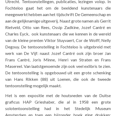
Utrecht. Tentoonstellingen, publicaties, lezingen volop. In
Fochteloo gaat het om de beeldend kunstenaars die
meegewerkt hebben aan het tijdschrift De Gemeenschap en
aan de gelijknamige uitgeverij. Naast grote namen als Gerrit
Rietveld, Otto van Rees, Ossip Zadkine, Jozef Cantré en
Charles Eyck, ook kunstenaars die we kennen in de wereld
van de kleine prenten Viktor Stuyvaert, Cor de Wolff, Nelly
Degouy. De tentoonstelling in Fochteloo is uitgebreid met
werk van De Vijf: naast Jozef Cantré ook zijn broer Jan
Frans Cantré, Joris Minne, Henri van Straten en Frans
Masereel. Van laatstgenoemde zijn ook veel exlibris te zien.
De tentoonstelling is opgebouwd uit een grote schenking
van Hans Rikken (88) uit Loenen, die ook de tweede
tentoonstelling mogelijk maakt.
Het is een expositie met de houtsneden van de Duitse
graficus HAP Grieshaber, die al in 1958 een grote
solotentoonstelling had in het Stedelijk Museum
Amsterdam en toen een bijzonder boek ging drukken: