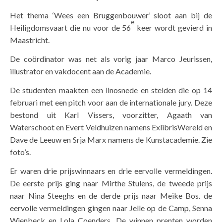
Het thema ‘Wees een Bruggenbouwer’ sloot aan bij de
e
Heiligdomsvaart die nu voor de 56
keer wordt gevierd in
Maastricht.
De coördinator was net als vorig jaar Marco Jeurissen,
illustrator en vakdocent aan de Academie.
De studenten maakten een linosnede en stelden die op 14
februari met een pitch voor aan de internationale jury. Deze
bestond uit Karl Vissers, voorzitter, Agaath van
Waterschoot en Evert Veldhuizen namens ExlibrisWereld en
Dave de Leeuw en Srja Marx namens de Kunstacademie. Zie
foto’s.
Er waren drie prijswinnaars en drie eervolle vermeldingen.
De eerste prijs ging naar Mirthe Stulens, de tweede prijs
naar Nina Steeghs en de derde prijs naar Meike Bos. de
eervolle vermeldingen gingen naar Jelle op de Camp, Senna
Wienbeck en Lola Coenders. De winnen prenten worden