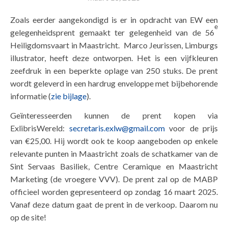
Zoals eerder aangekondigd is er in opdracht van EW een
e
gelegenheidsprent gemaakt ter gelegenheid van de 56
Heiligdomsvaart in Maastricht. Marco Jeurissen, Limburgs
illustrator, heeft deze ontworpen. Het is een vijfkleuren
zeefdruk in een beperkte oplage van 250 stuks. De prent
wordt geleverd in een hardrug enveloppe met bijbehorende
informatie (
zie bijlage
).
Geïnteresseerden kunnen de prent kopen via
ExlibrisWereld:
secretaris.exlw@gmail.com
voor de prijs
van €25,00. Hij wordt ook te koop aangeboden op enkele
relevante punten in Maastricht zoals de schatkamer van de
Sint Servaas Basiliek, Centre Ceramique en Maastricht
Marketing (de vroegere VVV). De prent zal op de MABP
officieel worden gepresenteerd op zondag 16 maart 2025.
Vanaf deze datum gaat de prent in de verkoop. Daarom nu
op de site!