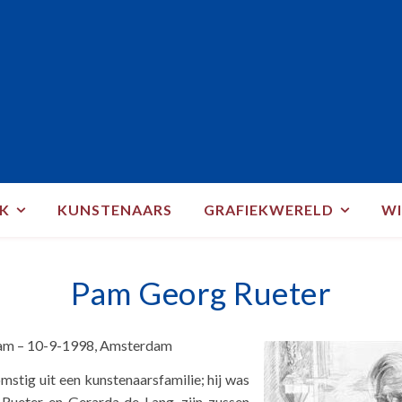
EK
KUNSTENAARS
GRAFIEKWERELD
WI
Pam Georg Rueter
am – 10-9-1998, Amsterdam
stig uit een kunstenaarsfamilie; hij was
Rueter en Gerarda de Lang, zijn zussen