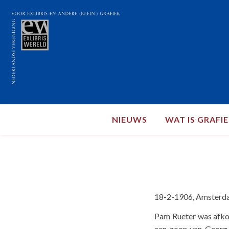
NIEUWS
WAT IS GRAFI
18-2-1906, Amsterd
Pam Rueter was afkom
een zoon van Georg 