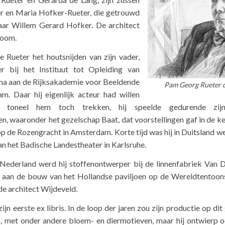
r en Maria Hofker-Rueter, die getrouwd
ar Willem Gerard Hofker. De architect
 oom.
e Rueter het houtsnijden van zijn vader,
r bij het Instituut tot Opleiding van
rna aan de Rijksakademie voor Beeldende
Pam Georg Rueter d
m. Daar hij eigenlijk acteur had willen
t toneel hem toch trekken, hij speelde gedurende zijn
, waaronder het gezelschap Baat, dat voorstellingen gaf in de ke
op de Rozengracht in Amsterdam. Korte tijd was hij in Duitsland 
n het Badische Landestheater in Karlsruhe.
 Nederland werd hij stoffenontwerper bij de linnenfabriek Van Di
 aan de bouw van het Hollandse paviljoen op de Wereldtentoons
de architect Wijdeveld.
ijn eerste ex libris. In de loop der jaren zou zijn productie op di
, met onder andere bloem- en diermotieven, maar hij ontwierp o