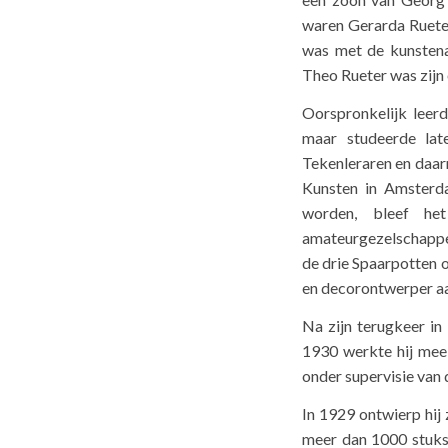
waren Gerarda Ruete
was met de kunstena
Theo Rueter was zijn
Oorspronkelijk leerd
maar studeerde late
Tekenleraren en daa
Kunsten in Amsterda
worden, bleef he
amateurgezelschappen
de drie Spaarpotten 
en decorontwerper aa
Na zijn terugkeer in
1930 werkte hij mee
onder supervisie van 
In 1929 ontwierp hij z
meer dan 1000 stuks