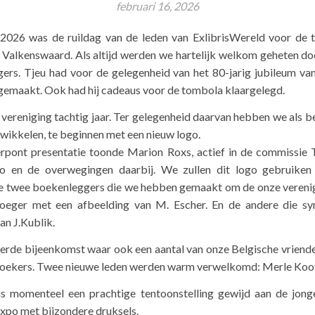
februari 16, 2026
2026 was de ruildag van de leden van ExlibrisWereld voor de t
Valkenswaard. Als altijd werden we hartelijk welkom geheten d
ligers. Tjeu had voor de gelegenheid van het 80-jarig jubileum v
gemaakt. Ook had hij cadeaus voor de tombola klaargelegd.
 vereniging tachtig jaar. Ter gelegenheid daarvan hebben we als 
ntwikkelen, te beginnen met een nieuw logo.
rpont presentatie toonde Marion Roxs, actief in de commissie 
o en de overwegingen daarbij. We zullen dit logo gebruiken
 de twee boekenleggers die we hebben gemaakt om de onze vereni
oeger met een afbeelding van M. Escher. En de andere die s
n J.Kublik.
rde bijeenkomst waar ook een aantal van onze Belgische vriend
ezoekers. Twee nieuwe leden werden warm verwelkomd: Merle Koo
is momenteel een prachtige tentoonstelling gewijd aan de jong
xpo met bijzondere druksels.