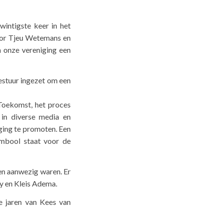
wintigste keer in het
oor Tjeu Wetemans en
an onze vereniging een
bestuur ingezet om een
Toekomst, het proces
 in diverse media en
ging te promoten. Een
ymbool staat voor de
en aanwezig waren. Er
y en Kleis Adema.
e jaren van Kees van