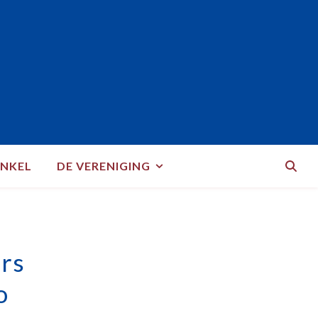
NKEL
DE VERENIGING
urs
o