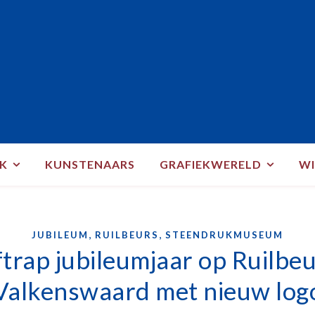
EK
KUNSTENAARS
GRAFIEKWERELD
WI
,
,
JUBILEUM
RUILBEURS
STEENDRUKMUSEUM
trap jubileumjaar op Ruilbe
Valkenswaard met nieuw log