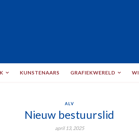
EK
KUNSTENAARS
GRAFIEKWERELD
WI
ALV
Nieuw bestuurslid
april 13, 2025