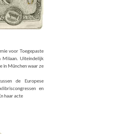
demie voor Toegepaste
 Milaan. Uiteindelijk
ze in München waar ze
tussen de Europese
libriscongressen en
En haar acte