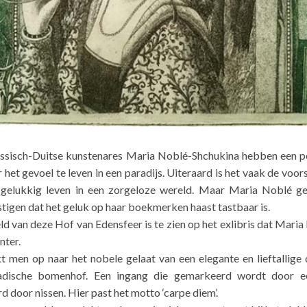
ussisch-Duitse kunstenares Maria Noblé-Shchukina hebben een pos
et gevoel te leven in een paradijs. Uiteraard is het vaak de voorst
n gelukkig leven in een zorgeloze wereld. Maar Maria Noblé g
tigen dat het geluk op haar boekmerken haast tastbaar is.
ld van deze Hof van Edensfeer is te zien op het exlibris dat Mari
nter.
t men op naar het nobele gelaat van een elegante en lieftallige 
adische bomenhof. Een ingang die gemarkeerd wordt door een
 door nissen. Hier past het motto ‘carpe diem’.