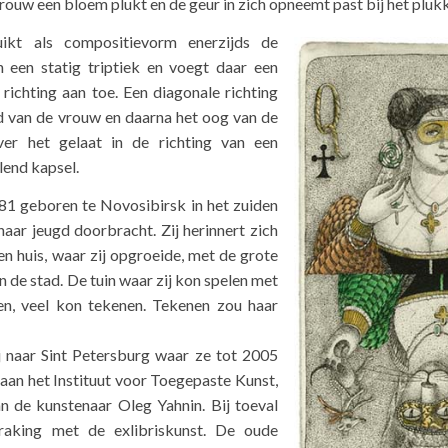
ouw een bloem plukt en de geur in zich opneemt past bij het pluk
ikt als compositievorm enerzijds de
n een statig triptiek en voegt daar een
richting aan toe. Een diagonale richting
nd van de vrouw en daarna het oog van de
ver het gelaat in de richting van een
lend kapsel.
81 geboren te Novosibirsk in het zuiden
 haar jeugd doorbracht. Zij herinnert zich
n huis, waar zij opgroeide, met de grote
n de stad. De tuin waar zij kon spelen met
ien, veel kon tekenen. Tekenen zou haar
j naar Sint Petersburg waar ze tot 2005
aan het Instituut voor Toegepaste Kunst,
an de kunstenaar Oleg Yahnin. Bij toeval
aking met de exlibriskunst. De oude