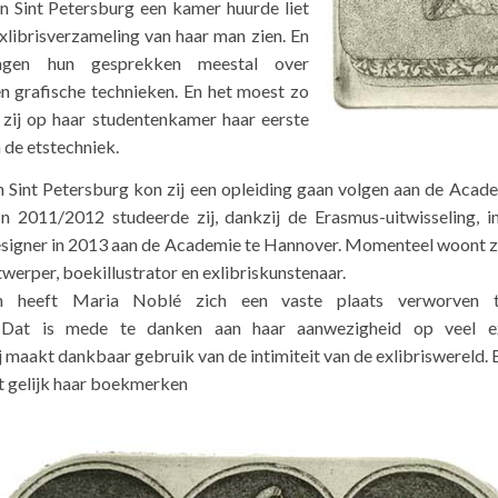
n Sint Petersburg een kamer huurde liet
xlibrisverzameling van haar man zien. En
ingen hun gesprekken meestal over
en grafische technieken. En het moest zo
 zij op haar studentenkamer haar eerste
n de etstechniek.
n Sint Petersburg kon zij een opleiding gaan volgen aan de Aca
n 2011/2012 studeerde zij, dankzij de Erasmus-uitwisseling, in
 designer in 2013 aan de Academie te Hannover. Momenteel woont 
twerper, boekillustrator en exlibriskunstenaar.
en heeft Maria Noblé zich een vaste plaats verworven 
s. Dat is mede te danken aan haar aanwezigheid op veel ex
j maakt dankbaar gebruik van de intimiteit van de exlibriswereld. 
t gelijk haar boekmerken