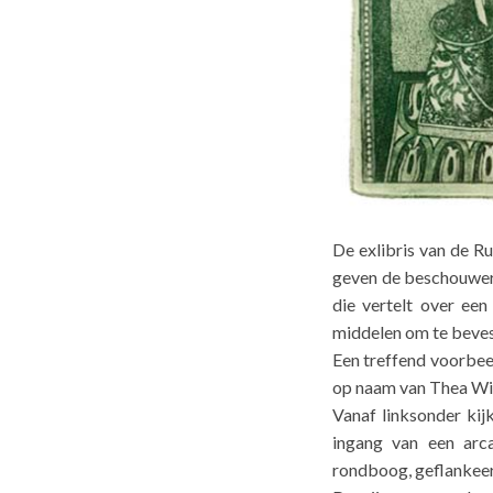
De exlibris van de R
geven de beschouwer h
die vertelt over ee
middelen om te beves
Een treffend voorbee
op naam van Thea Wi
Vanaf linksonder kijk
ingang van een arc
rondboog, geflankeerd