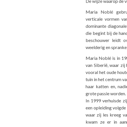
De wijze waarop de vr
Maria Noblé gebru
verticale vormen va
dominante diagonale 
die begint bij de ha
beschouwer leidt o
weelderig en spranke
Maria Noblé is in 19
van Siberië, waar zij
vooral het oude houte
tuin in het centrum va
haar katten en, nad
grote passie worden.
In 1999 verhuisde zi
een opleiding volgde 
waar zij les kreeg v
kwam ze er in aanr